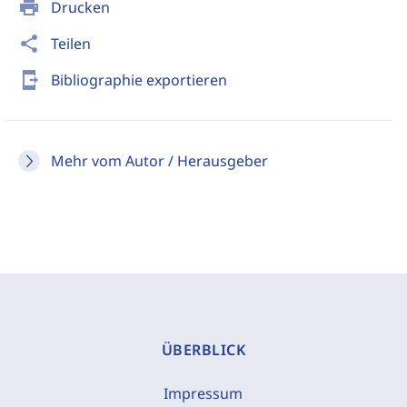
print
Drucken
share
Teilen
send_to_mobile
Bibliographie exportieren
Mehr vom Autor / Herausgeber
ÜBERBLICK
Impressum