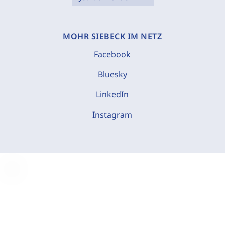
MOHR SIEBECK IM NETZ
Facebook
Bluesky
LinkedIn
Instagram
C
o
o