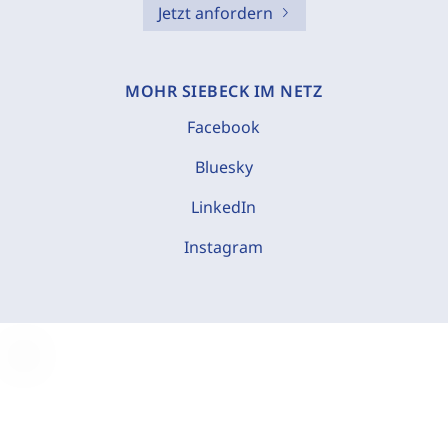
Jetzt anfordern
MOHR SIEBECK IM NETZ
Facebook
Bluesky
LinkedIn
Instagram
C
o
o