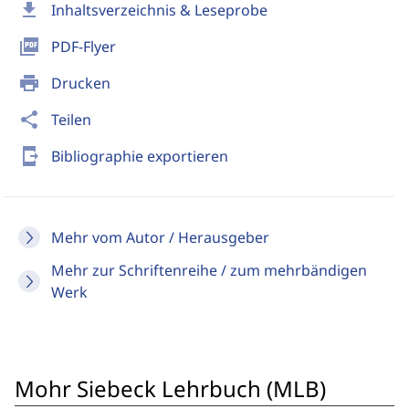
download
Inhaltsverzeichnis & Leseprobe
picture_as_pdf
PDF-Flyer
print
Drucken
share
Teilen
send_to_mobile
Bibliographie exportieren
Mehr vom Autor / Herausgeber
Mehr zur Schriftenreihe / zum mehrbändigen
Werk
Mohr Siebeck Lehrbuch (MLB)