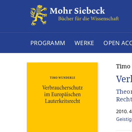
PROGRAMM
WERKE
OPEN AC
Timo
Ver
Theor
Rech
2010. 4
Geisti