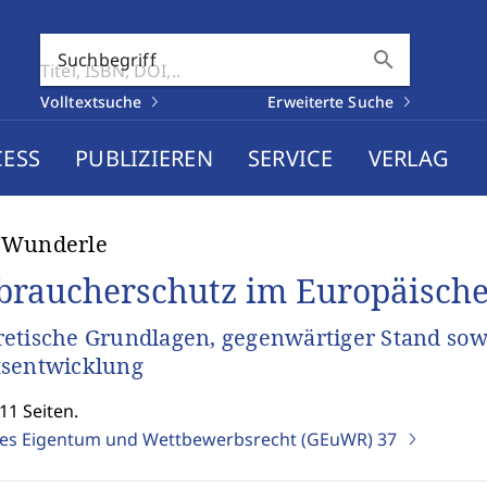
search
Suchbegriff
Volltextsuche
Erweiterte Suche
CESS
PUBLIZIEREN
SERVICE
VERLAG
 Wunderle
braucherschutz im Europäische
etische Grundlagen, gegenwärtiger Stand sow
tsentwicklung
11 Seiten.
ges Eigentum und Wettbewerbsrecht (GEuWR)
37