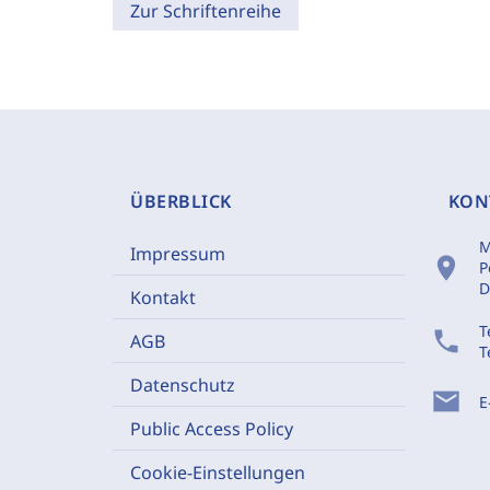
Zur Schriftenreihe
ÜBERBLICK
KON
M
Impressum
location_on
P
D
Kontakt
T
phone
AGB
T
Datenschutz
mail
E
Public Access Policy
Cookie-Einstellungen