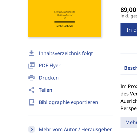
inkl. ge
In 
download
Inhaltsverzeichnis folgt
picture_as_pdf
PDF-Flyer
Besc
print
Drucken
Im Pro
share
Teilen
des Ver
Ausric
send_to_mobile
Bibliographie exportieren
Perspe
Meh
Mehr vom Autor / Herausgeber