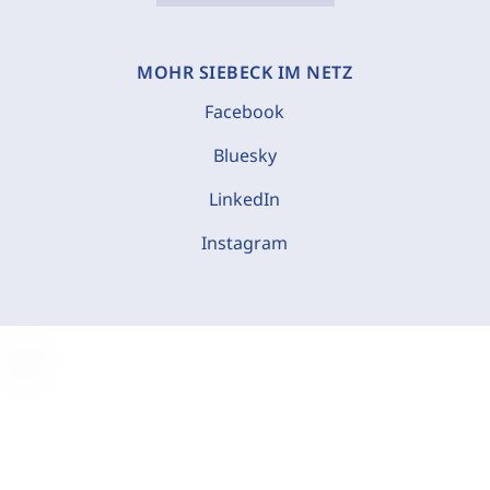
MOHR SIEBECK IM NETZ
Facebook
Bluesky
LinkedIn
Instagram
C
o
o
k