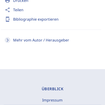
print
Drucken
share
Teilen
send_to_mobile
Bibliographie exportieren
Mehr vom Autor / Herausgeber
ÜBERBLICK
Impressum