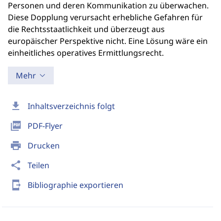
Personen und deren Kommunikation zu überwachen.
Diese Dopplung verursacht erhebliche Gefahren für
die Rechtsstaatlichkeit und überzeugt aus
europäischer Perspektive nicht. Eine Lösung wäre ein
einheitliches operatives Ermittlungsrecht.
Mehr
download
Inhaltsverzeichnis folgt
picture_as_pdf
PDF-Flyer
print
Drucken
share
Teilen
send_to_mobile
Bibliographie exportieren