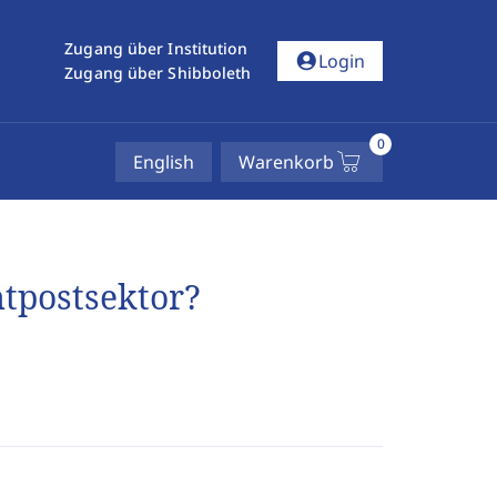
Zugang über Institution
account_circle
Login
Zugang über Shibboleth
0
English
Warenkorb
tpostsektor?