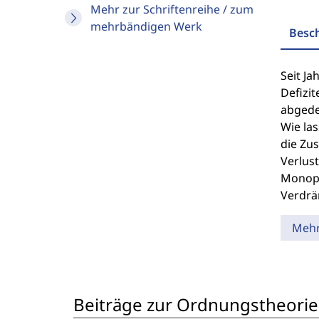
Mehr zur Schriftenreihe / zum
mehrbändigen Werk
Besc
Seit J
Defizi
abgede
Wie la
die Zu
Verlust
Monopo
Verdrä
Meh
Beiträge zur Ordnungstheorie