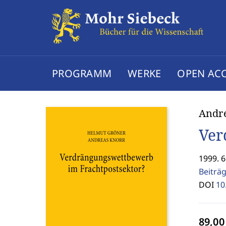
PROGRAMM
WERKE
OPEN AC
Andre
Ver
1999. 
Beiträ
DOI
10