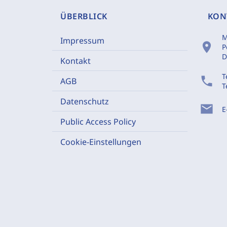
ÜBERBLICK
KON
M
Impressum
location_on
P
D
Kontakt
T
phone
AGB
T
Datenschutz
mail
E
Public Access Policy
Cookie-Einstellungen