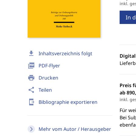
inkl. ge
In 
download
Inhaltsverzeichnis folgt
Digita
Lieferb
picture_as_pdf
PDF-Flyer
print
Drucken
Preis f
share
Teilen
ab 890,
inkl. ge
send_to_mobile
Bibliographie exportieren
Für we
Bei Sub
ebenfal
Mehr vom Autor / Herausgeber