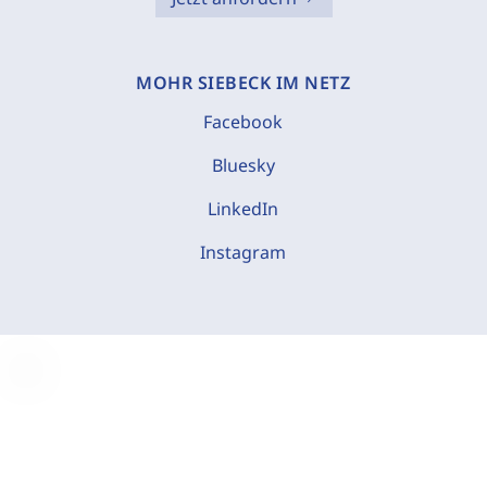
MOHR SIEBECK IM NETZ
Facebook
Bluesky
LinkedIn
Instagram
C
o
o