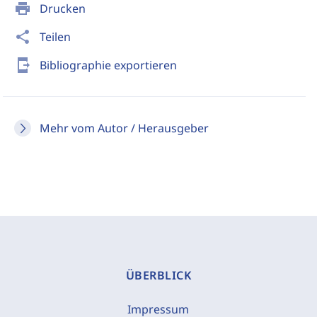
print
Drucken
share
Teilen
send_to_mobile
Bibliographie exportieren
Mehr vom Autor / Herausgeber
ÜBERBLICK
Impressum