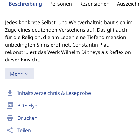
Beschreibung
Personen
Rezensionen
Auszeic
Jedes konkrete Selbst- und Weltverhältnis baut sich im
Zuge eines deutenden Verstehens auf. Das gilt auch
für die Religion, die am Leben eine Tiefendimension
unbedingten Sinns eröffnet. Constantin Plaul
rekonstruiert das Werk Wilhelm Diltheys als Reflexion
dieser Einsicht.
Mehr
download
Inhaltsverzeichnis & Leseprobe
picture_as_pdf
PDF-Flyer
print
Drucken
share
Teilen