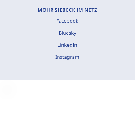
MOHR SIEBECK IM NETZ
Facebook
Bluesky
LinkedIn
Instagram
C
o
o
k
i