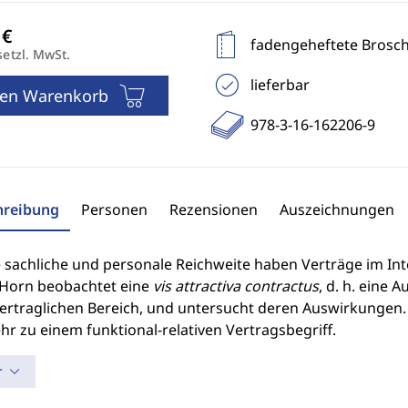
fadengeheftete Brosc
setzl. MwSt.
lieferbar
den Warenkorb
978-3-16-162206-9
hreibung
Personen
Rezensionen
Auszeichnungen
sachliche und personale Reichweite haben Verträge im Inte
Horn beobachtet eine
vis attractiva contractus
, d. h. eine
rtraglichen Bereich, und untersucht deren Auswirkungen. S
r zu einem funktional-relativen Vertragsbegriff.
r