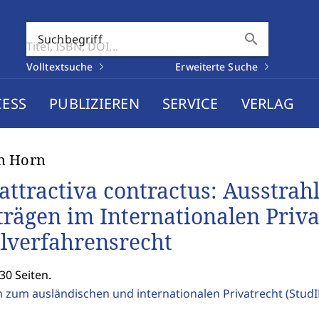
search
Suchbegriff
Volltextsuche
Erweiterte Suche
CESS
PUBLIZIEREN
SERVICE
VERLAG
n Horn
 attractiva contractus: Ausstr
trägen im Internationalen Priva
ilverfahrensrecht
30 Seiten.
n zum ausländischen und internationalen Privatrecht (Stud