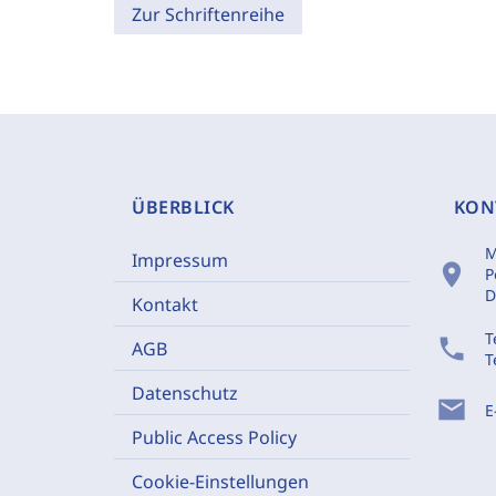
Zur Schriftenreihe
ÜBERBLICK
KON
M
Impressum
location_on
P
D
Kontakt
T
phone
AGB
T
Datenschutz
mail
E
Public Access Policy
Cookie-Einstellungen