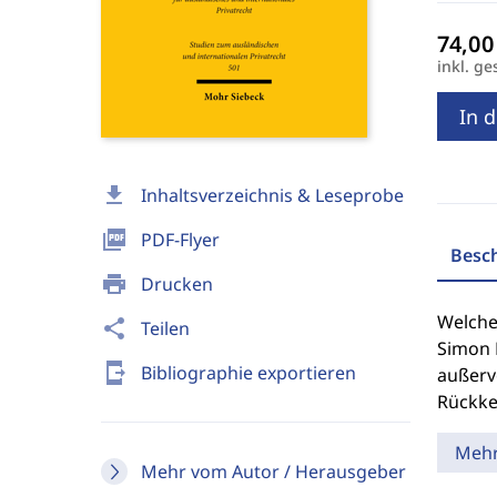
inkl. ge
In 
download
Inhaltsverzeichnis & Leseprobe
picture_as_pdf
PDF-Flyer
Besc
print
Drucken
Welche 
share
Teilen
Simon 
send_to_mobile
Bibliographie exportieren
außerve
Rückkeh
Meh
Mehr vom Autor / Herausgeber