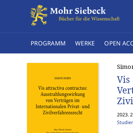
PROGRAMM
WERKE
OPEN AC
Simo
Vis
Ver
Ziv
2023. 2
Studie