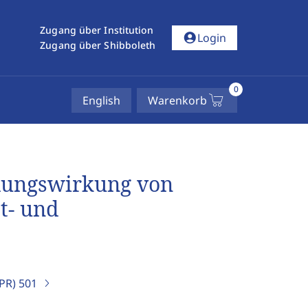
Zugang über Institution
account_circle
Login
Zugang über Shibboleth
0
English
Warenkorb
ahlungswirkung von
t- und
IPR)
501