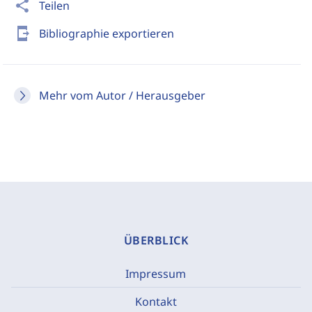
share
Teilen
send_to_mobile
Bibliographie exportieren
Mehr vom Autor / Herausgeber
ÜBERBLICK
Impressum
Kontakt