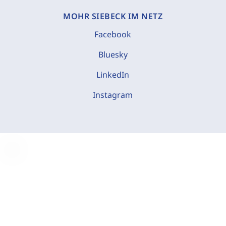
MOHR SIEBECK IM NETZ
Facebook
Bluesky
LinkedIn
Instagram
C
o
o
k
i