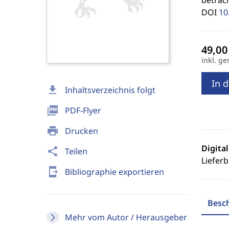
betrach
DOI
10
inkl. ge
In 
download
Inhaltsverzeichnis folgt
picture_as_pdf
PDF-Flyer
print
Drucken
Digita
share
Teilen
Lieferb
send_to_mobile
Bibliographie exportieren
Besc
Mehr vom Autor / Herausgeber