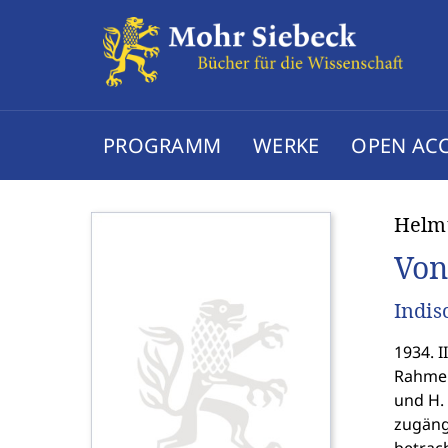
PROGRAMM
WERKE
OPEN AC
Helm
Von
Indis
1934. I
Rahmen 
und H. 
zugäng