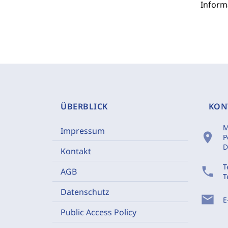
Inform
ÜBERBLICK
KON
M
Impressum
location_on
P
D
Kontakt
T
phone
AGB
T
Datenschutz
mail
E
Public Access Policy