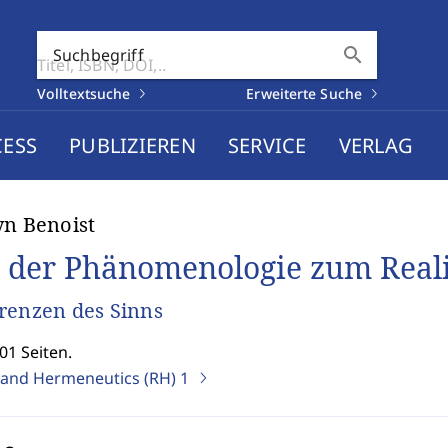
search
Suchbegriff
Volltextsuche
Erweiterte Suche
CESS
PUBLIZIEREN
SERVICE
VERLAG
yn Benoist
 der Phänomenologie zum Real
renzen des Sinns
01 Seiten.
y and Hermeneutics (RH)
1