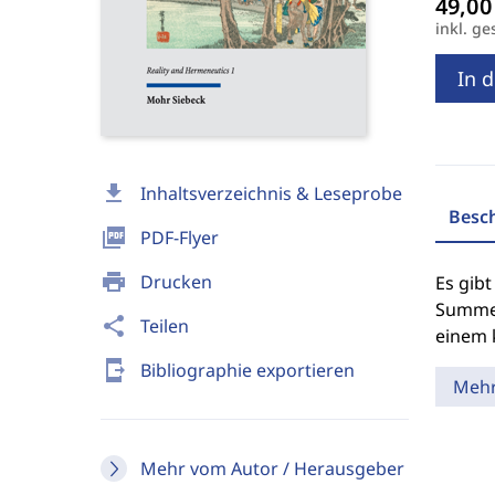
inkl. ge
In 
download
Inhaltsverzeichnis & Leseprobe
Besc
picture_as_pdf
PDF-Flyer
print
Drucken
Es gibt
Summe 
share
Teilen
einem 
send_to_mobile
Bibliographie exportieren
Meh
Mehr vom Autor / Herausgeber