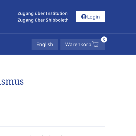
Zugang über Institution
account_circle
Login
Zugang über Shibboleth
0
English
Warenkorb
ismus