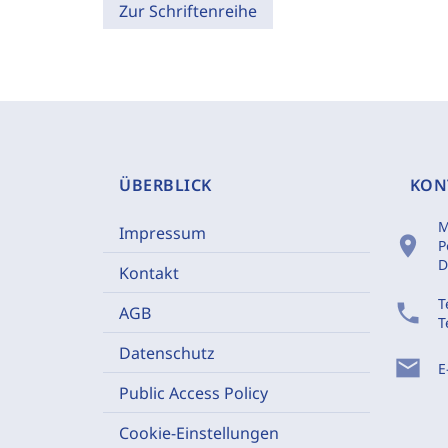
Zur Schriftenreihe
ÜBERBLICK
KON
M
Impressum
location_on
P
D
Kontakt
T
phone
AGB
T
Datenschutz
mail
E
Public Access Policy
Cookie-Einstellungen