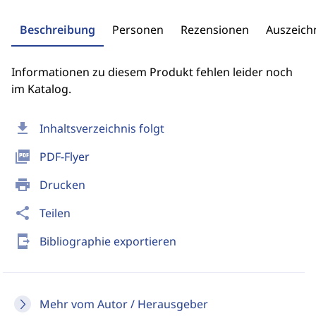
Beschreibung
Personen
Rezensionen
Auszeic
Informationen zu diesem Produkt fehlen leider noch
im Katalog.
download
Inhaltsverzeichnis folgt
picture_as_pdf
PDF-Flyer
print
Drucken
share
Teilen
send_to_mobile
Bibliographie exportieren
Mehr vom Autor / Herausgeber