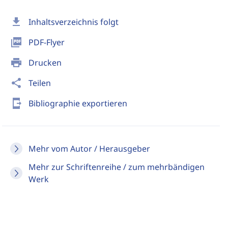
download
Inhaltsverzeichnis folgt
picture_as_pdf
PDF-Flyer
print
Drucken
share
Teilen
send_to_mobile
Bibliographie exportieren
Mehr vom Autor / Herausgeber
Mehr zur Schriftenreihe / zum mehrbändigen
Werk