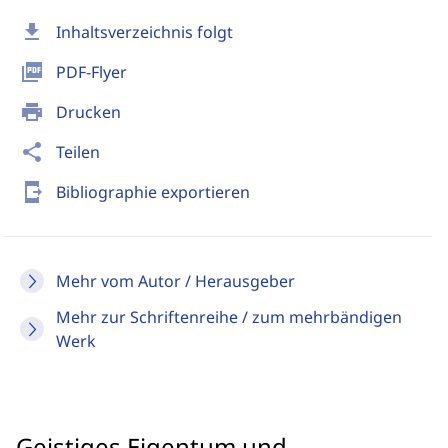
download
Inhaltsverzeichnis folgt
picture_as_pdf
PDF-Flyer
print
Drucken
share
Teilen
send_to_mobile
Bibliographie exportieren
Mehr vom Autor / Herausgeber
Mehr zur Schriftenreihe / zum mehrbändigen
Werk
Geistiges Eigentum und