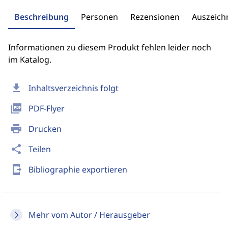
Beschreibung
Personen
Rezensionen
Auszeic
Informationen zu diesem Produkt fehlen leider noch
im Katalog.
download
Inhaltsverzeichnis folgt
picture_as_pdf
PDF-Flyer
print
Drucken
share
Teilen
send_to_mobile
Bibliographie exportieren
Mehr vom Autor / Herausgeber