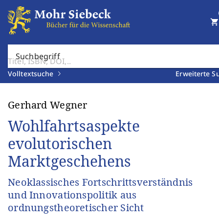
shopping_cart
Suchbegriff
Volltextsuche
Erweiterte S
Gerhard Wegner
Wohlfahrtsaspekte
evolutorischen
Marktgeschehens
Neoklassisches Fortschrittsverständnis
und Innovationspolitik aus
ordnungstheoretischer Sicht