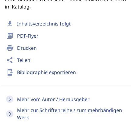
im Katalog.
download
Inhaltsverzeichnis folgt
picture_as_pdf
PDF-Flyer
print
Drucken
share
Teilen
send_to_mobile
Bibliographie exportieren
Mehr vom Autor / Herausgeber
Mehr zur Schriftenreihe / zum mehrbändigen
Werk