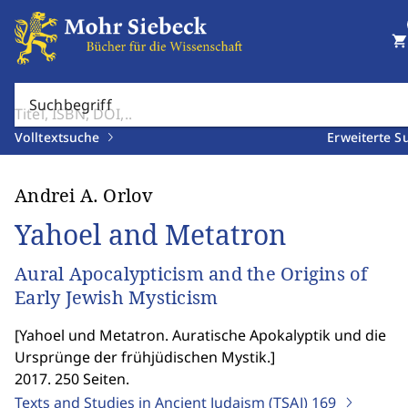
shopping_cart
Suchbegriff
Volltextsuche
Erweiterte S
Andrei A. Orlov
Yahoel and Metatron
Aural Apocalypticism and the Origins of
Early Jewish Mysticism
[
Yahoel und Metatron. Auratische Apokalyptik und die
Ursprünge der frühjüdischen Mystik.
]
2017. 250 Seiten.
Texts and Studies in Ancient Judaism (TSAJ)
169