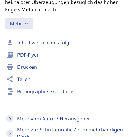
hekhaloter Überzeugungen bezüglich des hohen
Engels Metatron nach.
Mehr
download
Inhaltsverzeichnis folgt
picture_as_pdf
PDF-Flyer
print
Drucken
share
Teilen
send_to_mobile
Bibliographie exportieren
Mehr vom Autor / Herausgeber
Mehr zur Schriftenreihe / zum mehrbändigen