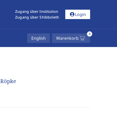
Zugang über Institution
account_circle
Login
Zugang über Shibboleth
0
English
Warenkorb
 Röpke