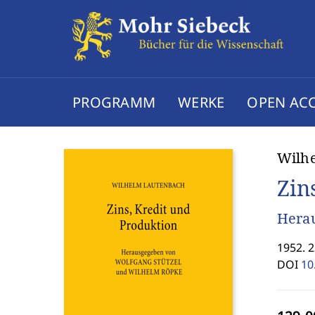
PROGRAMM
WERKE
OPEN AC
Wilh
Zin
Herau
1952. 
DOI
10