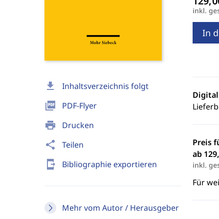
inkl. ge
In 
download
Inhaltsverzeichnis folgt
Digita
picture_as_pdf
PDF-Flyer
Lieferb
print
Drucken
Preis f
share
Teilen
ab 129,
send_to_mobile
Bibliographie exportieren
inkl. ge
Für we
Mehr vom Autor / Herausgeber