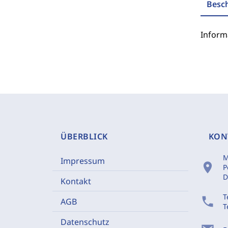
Besc
Inform
ÜBERBLICK
KON
M
Impressum
location_on
P
D
Kontakt
T
phone
AGB
T
Datenschutz