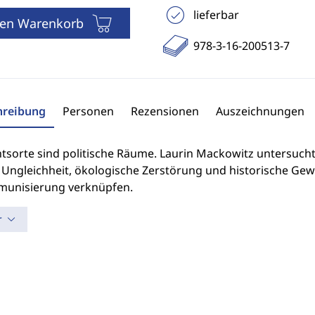
lieferbar
den Warenkorb
978-3-16-200513-7
hreibung
Personen
Rezensionen
Auszeichnungen
htsorte sind politische Räume. Laurin Mackowitz untersuch
 Ungleichheit, ökologische Zerstörung und historische Gewa
munisierung verknüpfen.
r