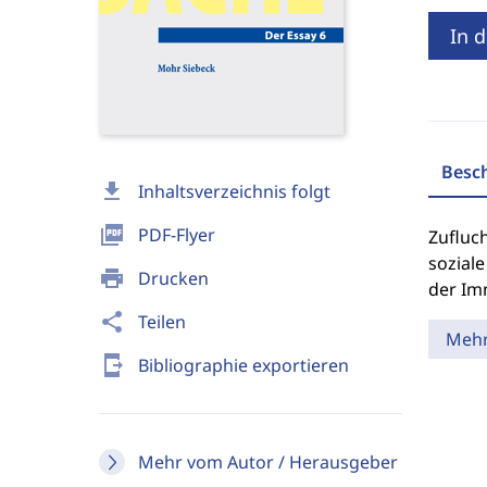
In 
Besc
download
Inhaltsverzeichnis folgt
picture_as_pdf
PDF-Flyer
Zufluc
soziale
print
Drucken
der Im
share
Teilen
Meh
send_to_mobile
Bibliographie exportieren
Mehr vom Autor / Herausgeber