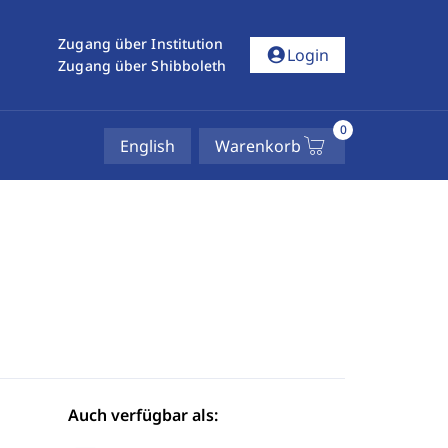
Zugang über Institution
account_circle
Login
Zugang über Shibboleth
0
English
Warenkorb
Auch verfügbar als: