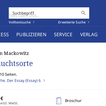
search
Suchbegriff
Volltextsuche
Erweiterte Suche
CESS
PUBLIZIEREN
SERVICE
VERLAG
in Mackowitz
luchtsorte
10 Seiten.
he. Der Essay (Essay)
6
Broschur
setzl. MwSt.