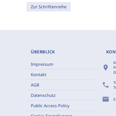
Zur Schriftenreihe
ÜBERBLICK
KON
M
Impressum
location_on
P
D
Kontakt
T
phone
AGB
T
Datenschutz
mail
E
Public Access Policy