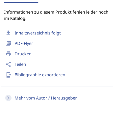
Informationen zu diesem Produkt fehlen leider noch
im Katalog.
download
Inhaltsverzeichnis folgt
picture_as_pdf
PDF-Flyer
print
Drucken
share
Teilen
send_to_mobile
Bibliographie exportieren
Mehr vom Autor / Herausgeber