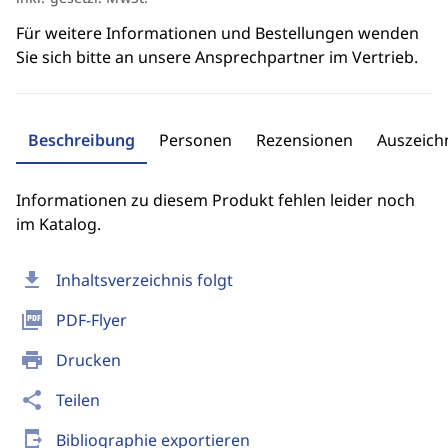
Für weitere Informationen und Bestellungen wenden
Sie sich bitte an unsere Ansprechpartner im Vertrieb.
Beschreibung
Personen
Rezensionen
Auszeic
Informationen zu diesem Produkt fehlen leider noch
im Katalog.
download
Inhaltsverzeichnis folgt
picture_as_pdf
PDF-Flyer
print
Drucken
share
Teilen
send_to_mobile
Bibliographie exportieren