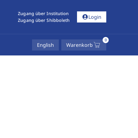
Zugang über Institution
account_circle
Login
Zugang über Shibboleth
0
English
Warenkorb