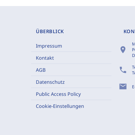
ÜBERBLICK
KON
M
Impressum
location_on
P
D
Kontakt
T
phone
AGB
T
Datenschutz
mail
E
Public Access Policy
Cookie-Einstellungen