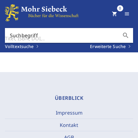
0
shopping_cart
menu
search
Suchbegriff
Volltextsuche
Erweiterte Suche
ÜBERBLICK
Impressum
Kontakt
AGB