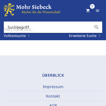
0
shopping_cart
menu
search
Suchbegriff
Volltextsuche
Erweiterte Suche
ÜBERBLICK
Impressum
Kontakt
AGB