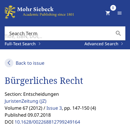
0
shopping_cart
menu
search
Search Term
Full-Text Search
Advanced Search
Back to issue
Bürgerliches Recht
Section: Entscheidungen
JuristenZeitung
(JZ)
Volume 67 (2012) /
Issue 3
,
pp. 147-150 (4)
Published 09.07.2018
DOI
10.1628/002268812799249164