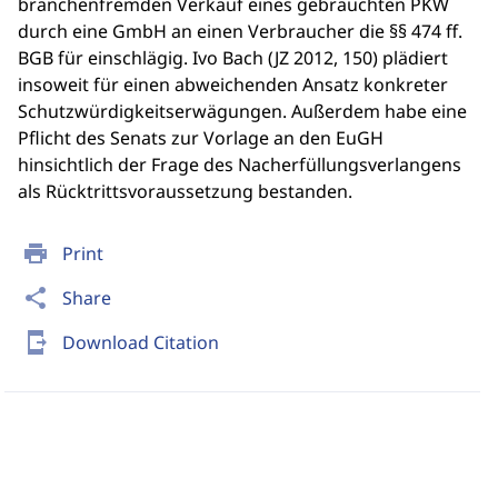
branchenfremden Verkauf eines gebrauchten PKW
durch eine GmbH an einen Verbraucher die §§ 474 ff.
BGB für einschlägig. Ivo Bach (JZ 2012, 150) plädiert
insoweit für einen abweichenden Ansatz konkreter
Schutzwürdigkeitserwägungen. Außerdem habe eine
Pflicht des Senats zur Vorlage an den EuGH
hinsichtlich der Frage des Nacherfüllungsverlangens
als Rücktrittsvoraussetzung bestanden.
print
Print
share
Share
send_to_mobile
Download Citation