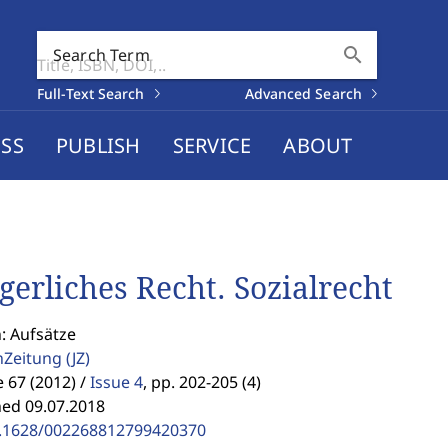
search
Search Term
Full-Text Search
Advanced Search
SS
PUBLISH
SERVICE
ABOUT
gerliches Recht. Sozialrecht
: Aufsätze
enZeitung
(JZ)
67 (2012) /
Issue 4
,
pp. 202-205 (4)
hed 09.07.2018
.1628/002268812799420370