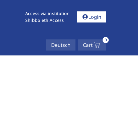
Access via institution
account_circle
Login
Shibboleth Access
0
Deutsch
Cart