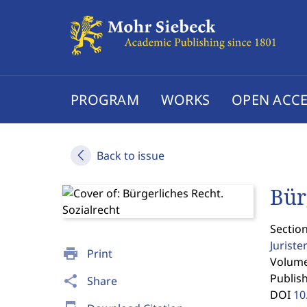
PROGRAM
WORKS
OPEN ACCE
Back to issue
Bür
Section
Jurist
print
Print
Volume 
Publis
share
Share
DOI
10