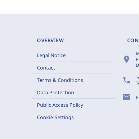
OVERVIEW
CON
M
Legal Notice
location_on
P
D
Contact
T
phone
Terms & Conditions
T
Data Protection
mail
E
Public Access Policy
Cookie-Settings