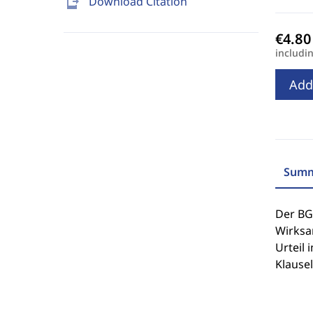
send_to_mobile
Download Citation
includi
Add
Summ
Der BG
Wirksa
Urteil 
Klausel