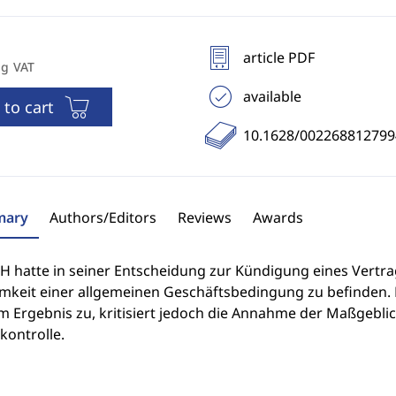
article PDF
ng VAT
available
 to cart
10.1628/00226881279
ary
Authors/Editors
Reviews
Awards
H hatte in seiner Entscheidung zur Kündigung eines Vertra
mkeit einer allgemeinen Geschäftsbedingung zu befinden. K
im Ergebnis zu, kritisiert jedoch die Annahme der Maßgebl
kontrolle.