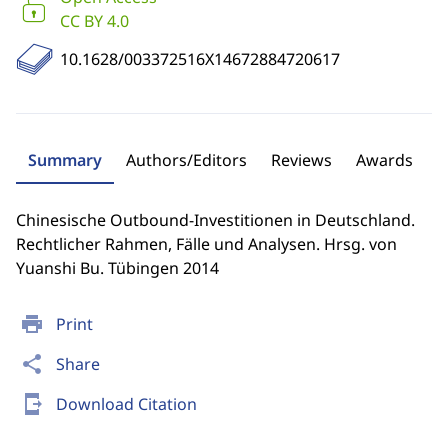
CC BY 4.0
10.1628/003372516X14672884720617
Summary
Authors/Editors
Reviews
Awards
Chinesische Outbound-Investitionen in Deutschland.
Rechtlicher Rahmen, Fälle und Analysen. Hrsg. von
Yuanshi Bu. Tübingen 2014
print
Print
share
Share
send_to_mobile
Download Citation