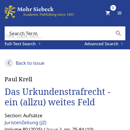
0
shopping_cart
menu
search
Search Term
Full-Text Search
Advanced Search
Back to issue
Paul Krell
Das Urkundenstrafrecht -
ein (allzu) weites Feld
Section: Aufsätze
JuristenZeitung
(JZ)
Volume 80 (2025) /
Issue 3
,
pp. 75-84 (10)