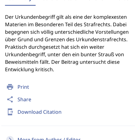
Der Urkundenbegriff gilt als eine der komplexesten
Materien im Besonderen Teil des Strafrechts. Dabei
begegnen sich völlig unterschiedliche Vorstellungen
über Grund und Grenzen des Urkundenstrafrechts.
Praktisch durchgesetzt hat sich ein weiter
Urkundenbegriff, unter den ein bunter Strauß von
Beweismitteln fällt. Der Beitrag untersucht diese
Entwicklung kritisch.
print
Print
share
Share
send_to_mobile
Download Citation
More From Author / Editor