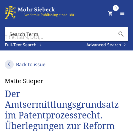
0
shopping_cart
menu
search
Search Term
Full-Text Search
Advanced Search
Back to issue
Malte Stieper
Der
Amtsermittlungsgrundsatz
im Patentprozessrecht.
Überlegungen zur Reform