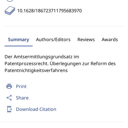
10.1628/186723711795683970
Summary
Authors/Editors
Reviews
Awards
Der Amtsermittlungsgrundsatz im
Patentprozessrecht. Überlegungen zur Reform des
Patentnichtigkeitsverfahrens
print
Print
share
Share
send_to_mobile
Download Citation