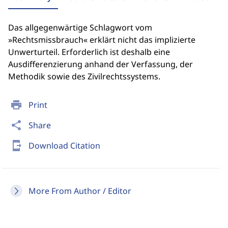
Das allgegenwärtige Schlagwort vom
»Rechtsmissbrauch« erklärt nicht das implizierte
Unwerturteil. Erforderlich ist deshalb eine
Ausdifferenzierung anhand der Verfassung, der
Methodik sowie des Zivilrechtssystems.
print
Print
share
Share
send_to_mobile
Download Citation
More From Author / Editor