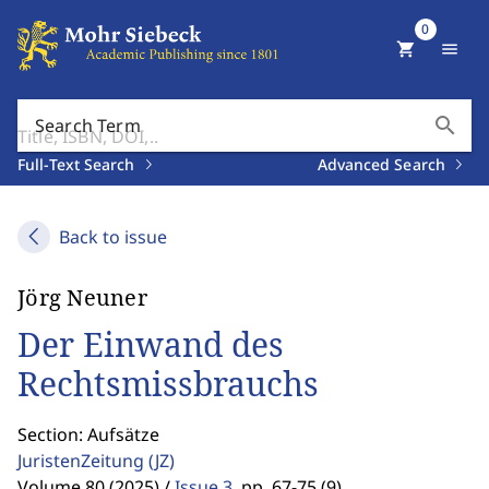
0
shopping_cart
menu
search
Search Term
Full-Text Search
Advanced Search
Back to issue
Jörg Neuner
Der Einwand des
Rechtsmissbrauchs
Section: Aufsätze
JuristenZeitung
(JZ)
Volume 80 (2025) /
Issue 3
,
pp. 67-75 (9)