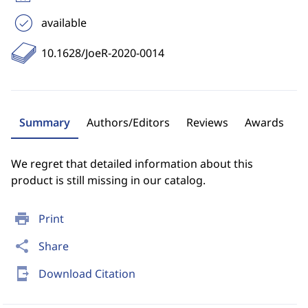
available
10.1628/JoeR-2020-0014
Summary
Authors/Editors
Reviews
Awards
We regret that detailed information about this
product is still missing in our catalog.
print
Print
share
Share
send_to_mobile
Download Citation