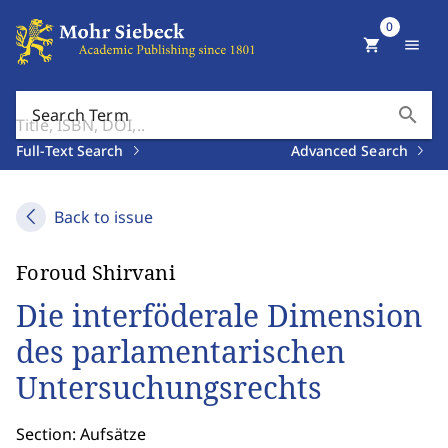
0
shopping_cart
menu
search
Search Term
Full-Text Search
Advanced Search
Back to issue
Foroud Shirvani
Die interföderale Dimension
des parlamentarischen
Untersuchungsrechts
Section: Aufsätze