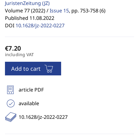
JuristenZeitung
(JZ)
Volume 77 (2022) /
Issue 15
,
pp. 753-758 (6)
Published 11.08.2022
DOI
10.1628/jz-2022-0227
including VAT
Add to cart
article PDF
available
10.1628/jz-2022-0227