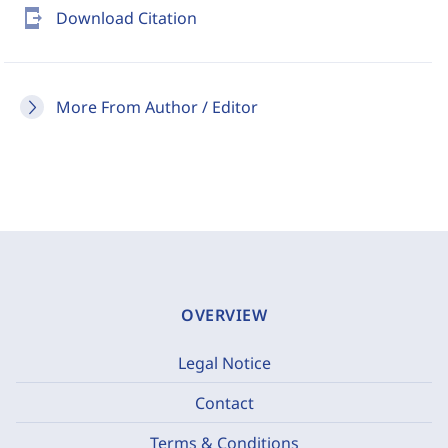
send_to_mobile
Download Citation
More From Author / Editor
OVERVIEW
Legal Notice
Contact
Terms & Conditions