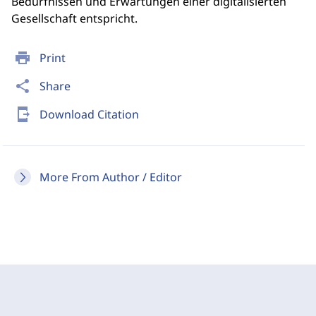
Bedürfnissen und Erwartungen einer digitalisierten
Gesellschaft entspricht.
print
Print
share
Share
send_to_mobile
Download Citation
More From Author / Editor