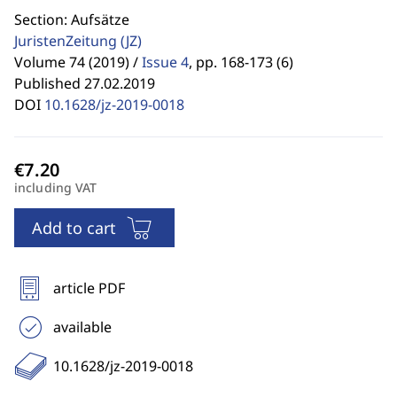
Section: Aufsätze
JuristenZeitung
(JZ)
Volume 74 (2019) /
Issue 4
,
pp. 168-173 (6)
Published 27.02.2019
DOI
10.1628/jz-2019-0018
including VAT
Add to cart
article PDF
available
10.1628/jz-2019-0018