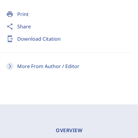
print
Print
share
Share
send_to_mobile
Download Citation
More From Author / Editor
OVERVIEW