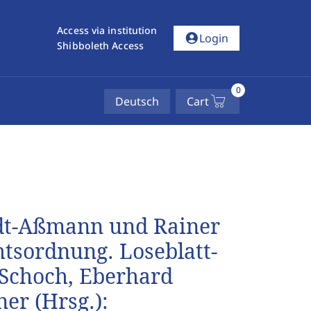
Access via institution
account_circle
Login
Shibboleth Access
0
Deutsch
Cart
idt-Aßmann und Rainer
htsordnung. Loseblatt-
Schoch, Eberhard
er (Hrsg.):