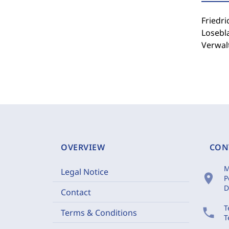
Friedr
Losebl
Verwal
OVERVIEW
CON
M
Legal Notice
location_on
P
D
Contact
T
phone
Terms & Conditions
T