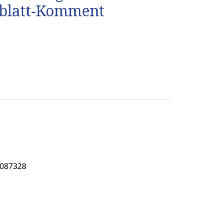
eblatt-Komment
6087328