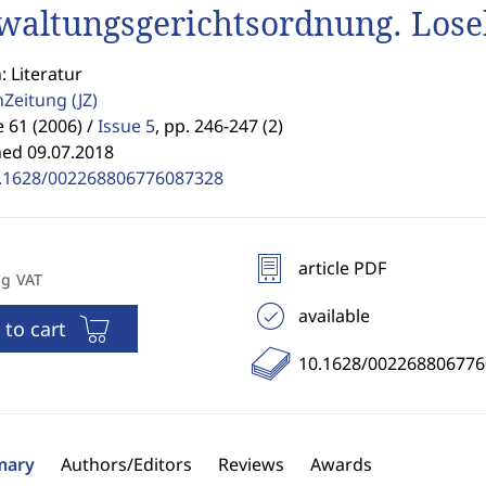
waltungsgerichtsordnung. Los
: Literatur
enZeitung
(JZ)
61 (2006) /
Issue 5
,
pp. 246-247 (2)
hed 09.07.2018
.1628/002268806776087328
article PDF
ng VAT
available
 to cart
10.1628/00226880677
ary
Authors/Editors
Reviews
Awards