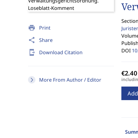
Ver
Section
print
Print
Jurist
Volume 
share
Share
Publis
DOI
10
send_to_mobile
Download Citation
More From Author / Editor
includi
Add
Summ