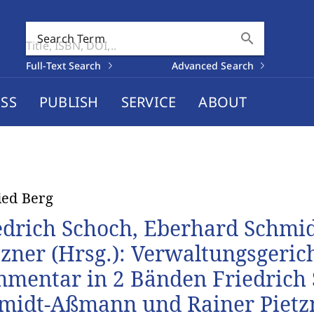
search
Search Term
Full-Text Search
Advanced Search
SS
PUBLISH
SERVICE
ABOUT
ied Berg
edrich Schoch, Eberhard Schm
tzner (Hrsg.): Verwaltungsgeric
mentar in 2 Bänden Friedrich 
midt-Aßmann und Rainer Pietzn