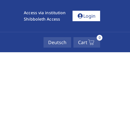
Access via institution
account_circle
Login
Shibboleth Access
0
Deutsch
Cart