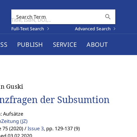
search
Search Term
Full-Text Search
Advanced Search
SS
PUBLISH
SERVICE
ABOUT
n Guski
nzfragen der Subsumtion
: Aufsätze
enZeitung
(JZ)
75 (2020) /
Issue 3
,
pp. 129-137 (9)
hed 03.02.2020