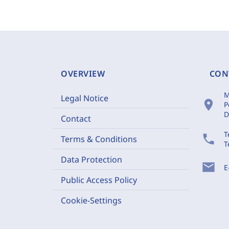
OVERVIEW
CON
M
Legal Notice
location_on
P
D
Contact
T
phone
Terms & Conditions
T
Data Protection
mail
E
Public Access Policy
Cookie-Settings