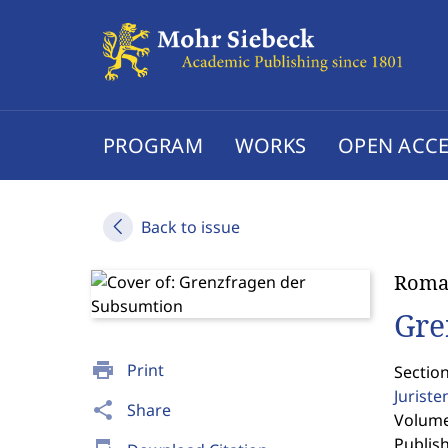
PROGRAM
WORKS
OPEN ACCE
Back to issue
Roma
Gre
print
Print
Section
Jurist
share
Share
Volume 
Publis