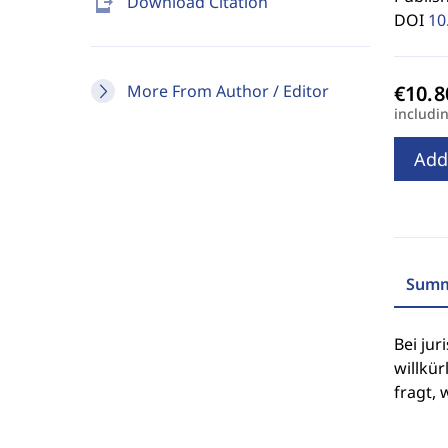
send_to_mobile
Download Citation
DOI
10
More From Author / Editor
includi
Add
Summ
Bei jur
willkür
fragt,