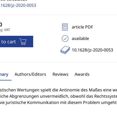
.1628/jz-2020-0053
article PDF
ng VAT
available
 to cart
10.1628/jz-2020-0053
ary
Authors/Editors
Reviews
Awards
istischen Wertungen spielt die Antinomie des Maßes eine we
liche Abgrenzungen unvermeidlich, obwohl das Rechtssystem 
 wie juristische Kommunikation mit diesem Problem umgeht 