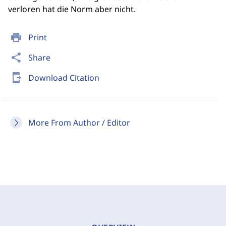
verloren hat die Norm aber nicht.
print
Print
share
Share
send_to_mobile
Download Citation
More From Author / Editor