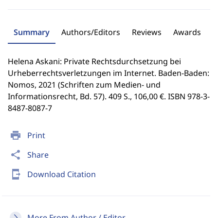
Summary
Authors/Editors
Reviews
Awards
Helena Askani: Private Rechtsdurchsetzung bei
Urheberrechtsverletzungen im Internet. Baden-Baden:
Nomos, 2021 (Schriften zum Medien- und
Informationsrecht, Bd. 57). 409 S., 106,00 €. ISBN 978-3-
8487-8087-7
print
Print
share
Share
send_to_mobile
Download Citation
More From Author / Editor