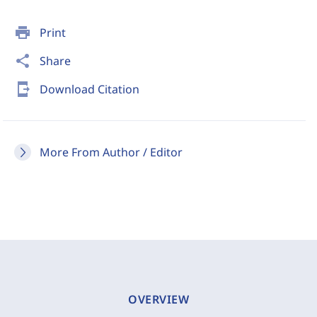
print
Print
share
Share
send_to_mobile
Download Citation
More From Author / Editor
OVERVIEW