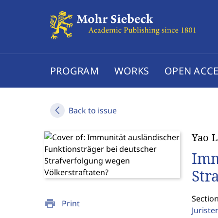
PROGRAM
WORKS
OPEN ACCE
Back to issue
Yao L
Imm
Str
Section
print
Print
Jurist