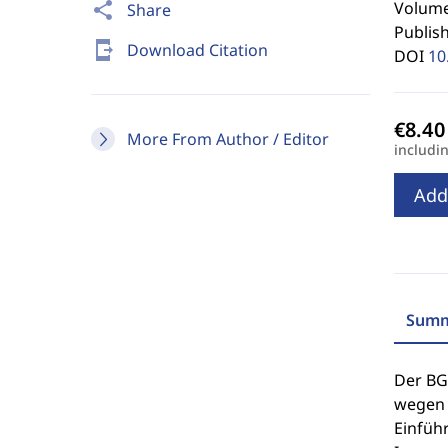
Volume 
share
Share
Publis
send_to_mobile
Download Citation
DOI
10
More From Author / Editor
includi
Add
Summ
Der BGH
wegen 
Einfüh