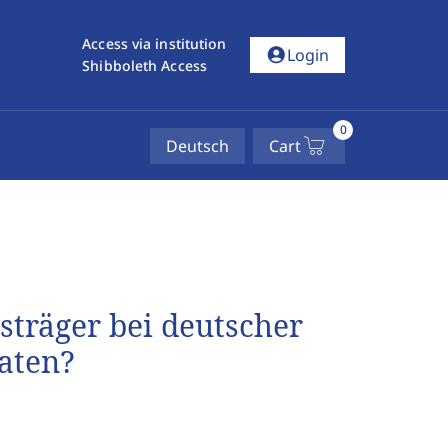
Access via institution
account_circle
Login
Shibboleth Access
0
Deutsch
Cart
träger bei deutscher
taten?