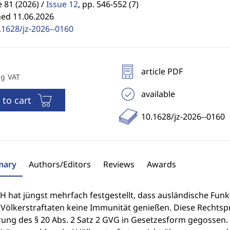
81 (2026) /
Issue 12
,
pp. 546-552 (7)
hed 11.06.2026
.1628/jz-2026--0160
article PDF
ng VAT
available
 to cart
10.1628/jz-2026--0160
ary
Authors/Editors
Reviews
Awards
 hat jüngst mehrfach festgestellt, dass ausländische Funk
Völkerstraftaten keine Immunität genießen. Diese Rechtsp
rung des § 20 Abs. 2 Satz 2 GVG in Gesetzesform gegossen.