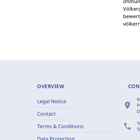
Immuni
Völker
bewert
völkerr
OVERVIEW
CON
M
Legal Notice
location_on
P
D
Contact
T
phone
Terms & Conditions
T
Data Protection