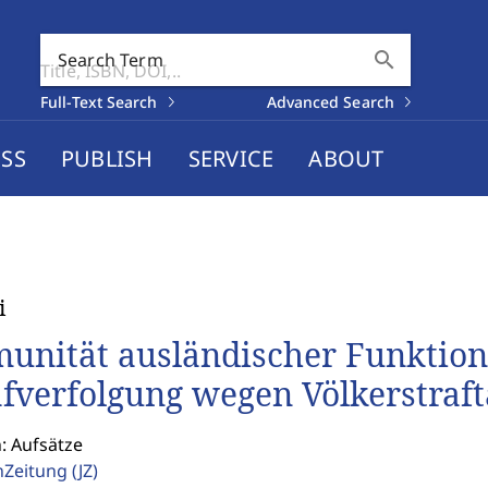
search
Search Term
Full-Text Search
Advanced Search
SS
PUBLISH
SERVICE
ABOUT
i
unität ausländischer Funktions
afverfolgung wegen Völkerstraf
: Aufsätze
enZeitung
(JZ)