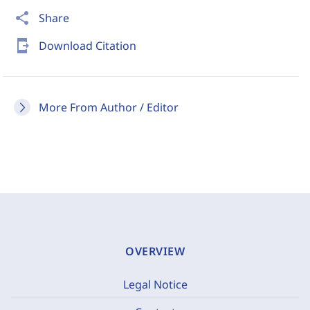
share
Share
send_to_mobile
Download Citation
More From Author / Editor
OVERVIEW
Legal Notice