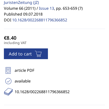
JuristenZeitung
(JZ)
Volume 66 (2011) /
Issue 13
,
pp. 653-659 (7)
Published 09.07.2018
DOI
10.1628/002268811796366852
including VAT
Add to cart
article PDF
available
10.1628/002268811796366852