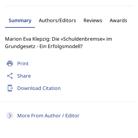
Summary
Authors/Editors
Reviews
Awards
Marion Eva Klepzig: Die »Schuldenbremse« im
Grundgesetz - Ein Erfolgsmodell?
print
Print
share
Share
send_to_mobile
Download Citation
More From Author / Editor