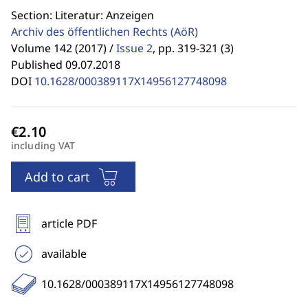
Section: Literatur: Anzeigen
Archiv des öffentlichen Rechts
(AöR)
Volume 142 (2017) /
Issue 2
,
pp. 319-321 (3)
Published 09.07.2018
DOI
10.1628/000389117X14956127748098
including VAT
Add to cart
article PDF
available
10.1628/000389117X14956127748098