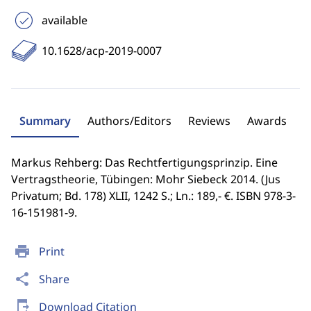
available
10.1628/acp-2019-0007
Summary
Authors/Editors
Reviews
Awards
Markus Rehberg: Das Rechtfertigungsprinzip. Eine
Vertragstheorie, Tübingen: Mohr Siebeck 2014. (Jus
Privatum; Bd. 178) XLII, 1242 S.; Ln.: 189,- €. ISBN 978-3-
16-151981-9.
print
Print
share
Share
send_to_mobile
Download Citation