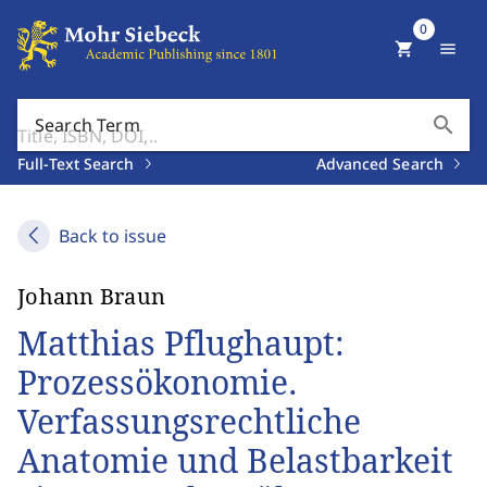
0
shopping_cart
menu
search
Search Term
Full-Text Search
Advanced Search
Back to issue
Johann Braun
Matthias Pflughaupt:
Prozessökonomie.
Verfassungsrechtliche
Anatomie und Belastbarkeit