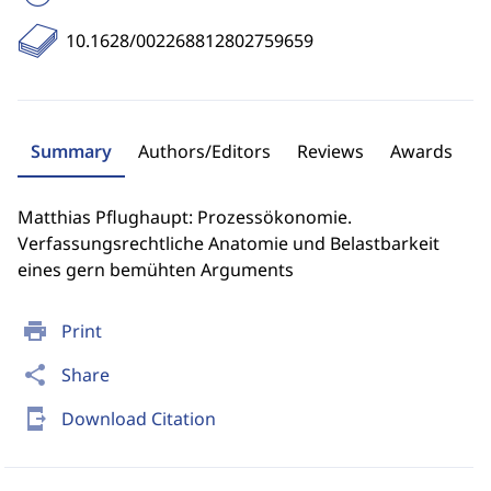
10.1628/002268812802759659
Summary
Authors/Editors
Reviews
Awards
Matthias Pflughaupt: Prozessökonomie.
Verfassungsrechtliche Anatomie und Belastbarkeit
eines gern bemühten Arguments
print
Print
share
Share
send_to_mobile
Download Citation