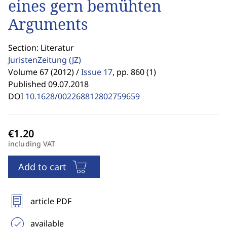
eines gern bemühten
Arguments
Section: Literatur
JuristenZeitung
(JZ)
Volume 67 (2012) /
Issue 17
,
pp. 860 (1)
Published 09.07.2018
DOI
10.1628/002268812802759659
including VAT
Add to cart
article PDF
available