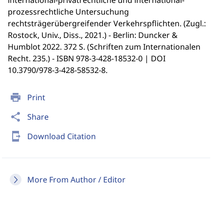
international-privatrechtliche und international-
prozessrechtliche Untersuchung
rechtsträgerübergreifender Verkehrspflichten. (Zugl.:
Rostock, Univ., Diss., 2021.) - Berlin: Duncker &
Humblot 2022. 372 S. (Schriften zum Internationalen
Recht. 235.) - ISBN 978-3-428-18532-0 | DOI
10.3790/978-3-428-58532-8.
print
Print
share
Share
send_to_mobile
Download Citation
More From Author / Editor