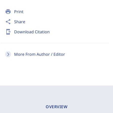
print
Print
share
Share
send_to_mobile
Download Citation
More From Author / Editor
OVERVIEW