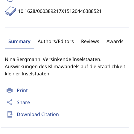
10.1628/000389217X15120446388521
Summary
Authors/Editors
Reviews
Awards
Nina Bergmann: Versinkende Inselstaaten.
Auswirkungen des Klimawandels auf die Staatlichkeit
kleiner Inselstaaten
print
Print
share
Share
send_to_mobile
Download Citation