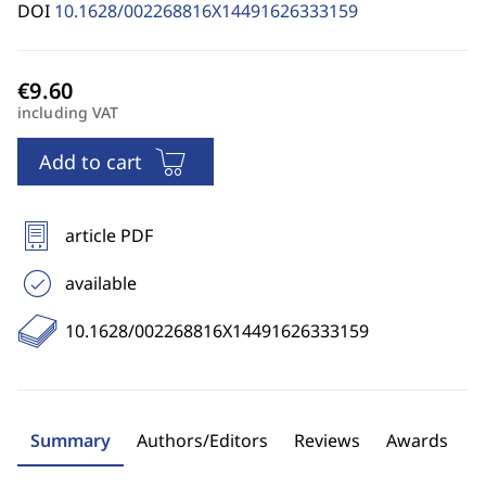
DOI
10.1628/002268816X14491626333159
including VAT
Add to cart
article PDF
available
10.1628/002268816X14491626333159
Summary
Authors/Editors
Reviews
Awards