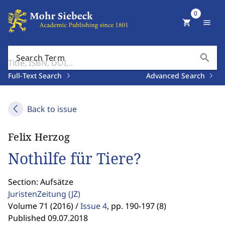
0
shopping_cart
menu
search
Search Term
Full-Text Search
Advanced Search
Back to issue
Felix Herzog
Nothilfe für Tiere?
Section: Aufsätze
JuristenZeitung
(JZ)
Volume 71 (2016) /
Issue 4
,
pp. 190-197 (8)
Published 09.07.2018